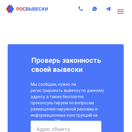
Проверь законность
своей вывески
Мы сообщим, нужно ли
регистрировать вывеску по данному
адресу, а также бесплатно
проконсультируем по вопросам
размещения наружной рекламы и
информационных конструкций на
территории РФ.